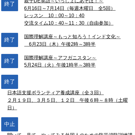
親子DE英語～いっしょにあそぼ！～
終了
6月16日～7月14日（毎週木曜日 全5回）
レッスン 10：00～10：40
交流タイム10：40～11：30（自由参加）
国際理解講座～もっと知ろう！インド文化～
終了
6月23日（木）午後2時～3時半
国際理解講座～アフガニスタン～
終了
5月24日（火）午後1時半～3時半
終了
日本語支援ボランティア養成講座（全３回）
２月１９日、３月５日、１２日 午後６時～８時（土曜
日）
中止