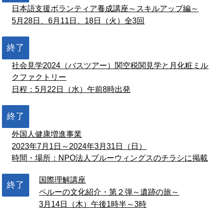
日本語支援ボランティア養成講座～スキルアップ編～
5月28日、6月11日、18日（火）全3回
終了
社会見学2024（バスツアー）関空税関見学と月化粧ミル
クファクトリー
日程：5月22日（水）午前8時出発
終了
外国人健康増進事業
2023年7月1日～2024年3月31日（日）
時間・場所：NPO法人ブルーウィングスのチラシに掲載
国際理解講座
終了
ペルーの文化紹介・第２弾～遺跡の旅～
3月14日（木）午後1時半～3時