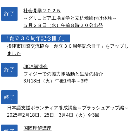
社会見学２０２５
終了
～グリコピア工場見学と立杭焼絵付け体験～
５月２８日（水）午前８時２０分出発
「創立３０周年記念冊子」
摂津市国際交流協会「創立３０周年記念冊子」をアップし
ました
JICA講演会
終了
フィジーでの協力隊活動と生活の紹介
3月18日（火）午後1時半～3時
終了
日本語支援ボランティア養成講座～ブラッシュアップ編～
2025年2月18日、25日、3月4日（火）全3回
国際理解講座