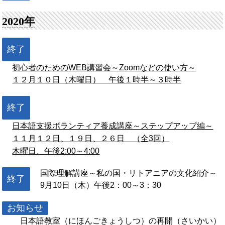
2020年
終了
初心者のためのWEB講習会～Zoomなどの使い方～
１２月１０日（木曜日） 午後１時半～３時半
終了
日本語支援ボランティア養成講座～ステップアップ編～
１１月１２日、１９日、２６日 （全3回）
木曜日、午後2:00～4:00
国際理解講座～私の国・リトアニアの文化紹介～
終了
9月10日（木）午後2：00～3：30
お知らせ
日本語教室（にほんごきょうしつ）の再開（さいかい）