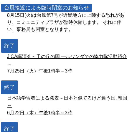
台風接近による臨時閉室のお知らせ
8月15日(火)は台風第7号が近畿地方に上陸する恐れがあ
り、コミュニティプラザが臨時休館します。 それに伴
い、事務局も閉室となります。
終了
JICA講演会～千の丘の国 ―ルワンダでの協力隊活動紹介
～
7月25日（火）午後1時半～3時
終了
日本語学習者による発表～日本と似てるけど違う国, 韓国
～
6月22日（木）午後1時半～3時
終了