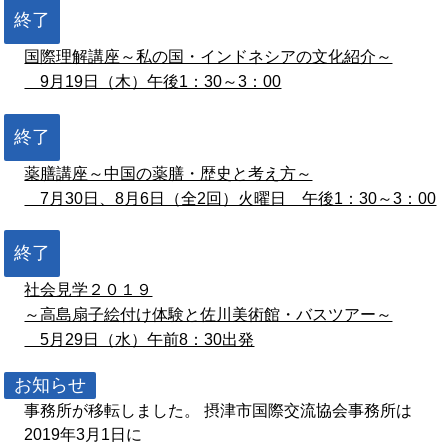
終了
国際理解講座～私の国・インドネシアの文化紹介～
9月19日（木）午後1：30～3：00
終了
薬膳講座～中国の薬膳・歴史と考え方～
7月30日、8月6日（全2回）火曜日 午後1：30～3：00
終了
社会見学２０１９
～高島扇子絵付け体験と佐川美術館・バスツアー～
5月29日（水）午前8：30出発
お知らせ
事務所が移転しました。 摂津市国際交流協会事務所は
2019年3月1日に