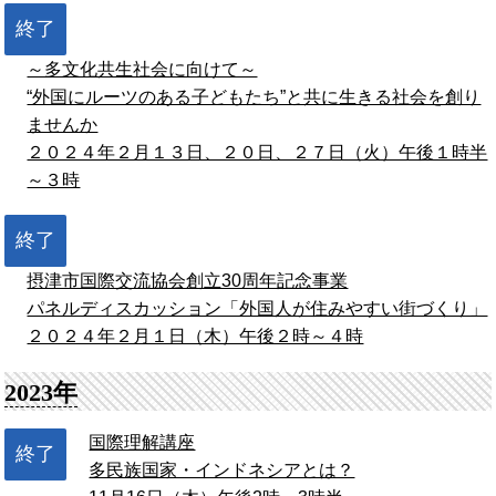
終了
～多文化共生社会に向けて～
“外国にルーツのある子どもたち”と共に生きる社会を創り
ませんか
２０２４年２月１３日、２０日、２７日（火）午後１時半
～３時
終了
摂津市国際交流協会創立30周年記念事業
パネルディスカッション「外国人が住みやすい街づくり」
２０２４年２月１日（木）午後２時～４時
2023年
国際理解講座
終了
多民族国家・インドネシアとは？