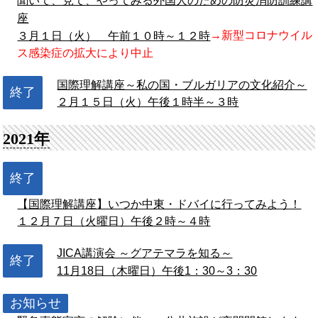
聞いて、見て、やってみる外国人のための防災消防訓練講
座
→新型コロナウイル
３月１日（火） 午前１０時～１２時
ス感染症の拡大により中止
国際理解講座～私の国・ブルガリアの文化紹介～
終了
２月１５日（火）午後１時半～３時
2021年
終了
【国際理解講座】いつか中東・ドバイに行ってみよう！
１２月７日（火曜日）午後２時～４時
JICA講演会 ～グアテマラを知る～
終了
11月18日（木曜日）午後1：30～3：30
お知らせ