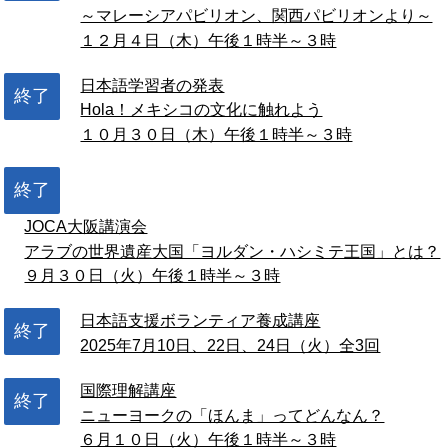
～マレーシアパビリオン、関西パビリオンより～
１２月４日（木）午後１時半～３時
日本語学習者の発表
終了
Hola！メキシコの文化に触れよう
１０月３０日（木）午後１時半～３時
終了
JOCA大阪講演会
アラブの世界遺産大国「ヨルダン・ハシミテ王国」とは？
９月３０日（火）午後１時半～３時
日本語支援ボランティア養成講座
終了
2025年7月10日、22日、24日（火）全3回
国際理解講座
終了
ニューヨークの「ほんま」ってどんなん？
６月１０日（火）午後１時半～３時